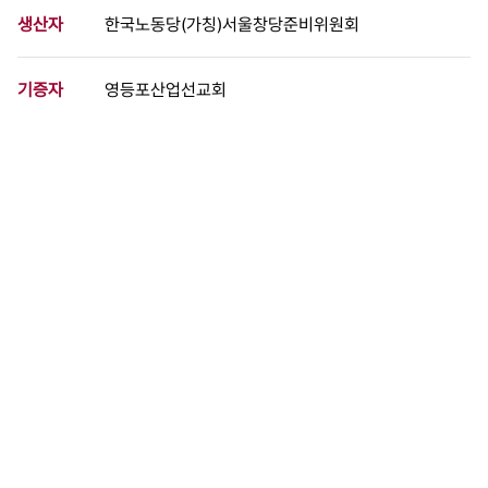
생산자
한국노동당(가칭)서울창당준비위원회
기증자
영등포산업선교회
등록번호
00335415
분량
14 페이지
구분
문서
생산일자
1992.01.28
형태
문서류