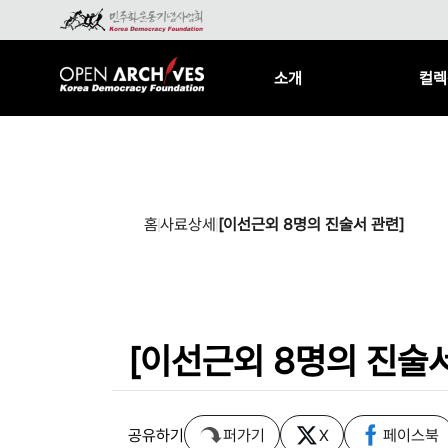
소개
컬렉
홈
사료상세
[이선근외 8명의 진술서 관련]
[이선근외 8명의 진술서
공유하기
퍼가기
X
페이스북