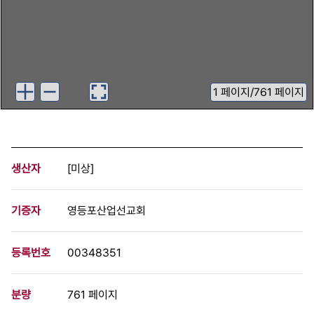
1
페이지
/
761 페이지
생산자
[미상]
기증자
영등포산업선교회
등록번호
00348351
분량
761 페이지