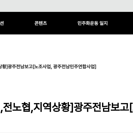
션
콘텐츠
민주화운동 일지
역상황]광주전남보고[노조사업, 광주전남민주연합사업]
협,전노협,지역상황]광주전남보고