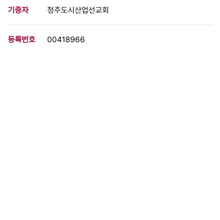
기증자
청주도시산업선교회
등록번호
00418966
분량
2 페이지
구분
문서
생산일자
[미상]
형태
문서류
설명
1.취지 2.제안경위 3."대책위원회"구성에 대하여