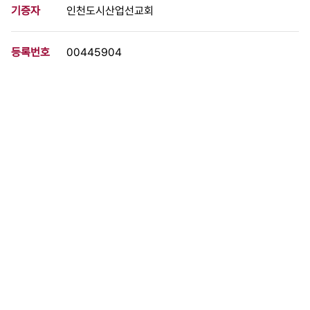
기증자
인천도시산업선교회
등록번호
00445904
분량
1 페이지
구분
문서
생산일자
1978.05.00
형태
문서류
설명