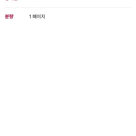
분량
1 페이지
구분
문서
생산일자
1977.12.10
형태
문서류
설명
세계인권선언일을 맞아 구속중인 문인 김지하, 양성우의 석방을 요
구하며, 표현의 자유를 위해 분투할 것을 다짐한다.
이 사료가 속한 묶음