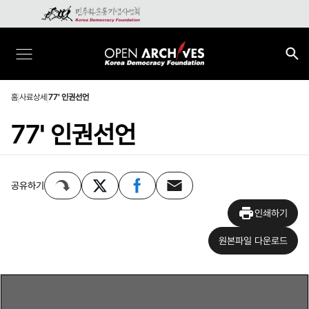
홈
사료상세
77' 인권선언
77' 인권선언
공유하기
인쇄하기
원본파일 다운로드