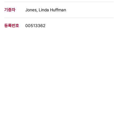
기증자
Jones, Linda Huffman
등록번호
00513362
분량
2 페이지
구분
문서
생산일자
1981.04.00
형태
문서류
설명
필리핀 수빅 미해군기지에서 나온 쓰레기를 하루에 1000명 이상의