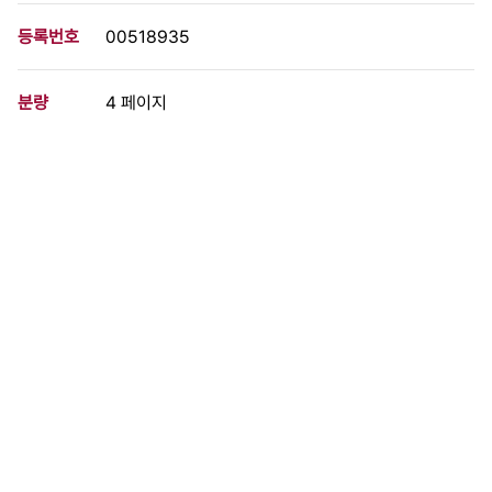
등록번호
00518935
분량
4 페이지
구분
정간물
생산일자
1986.06.20
형태
문서류
설명
올림픽 개최에 있어 남과 북이 협상을 진행 중이고 그 과정들과 의
미들을 짚은 글, 남과 북의 군사격차가 2배이상 차이가 난다는 글,
서울지검이 문익환의 구속심문기간을 연장했다는 소식 등이 있는