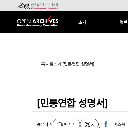
소개
컬렉
홈
사료상세
[민통연합 성명서]
[민통연합 성명서]
공유하기
퍼가기
X
페이스북