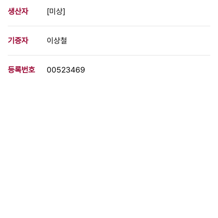
생산자
[미상]
기증자
이상철
등록번호
00523469
분량
6 페이지
구분
문서
생산일자
1981.05.13
형태
문서류