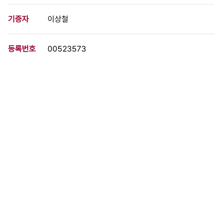
기증자
이상철
등록번호
00523573
분량
2 페이지
구분
문서
생산일자
1982.02.23
형태
문서류
설명
짧은 면회에 대한 아쉬움과 폴란드 사건에 대한 이야기가 담긴 편지