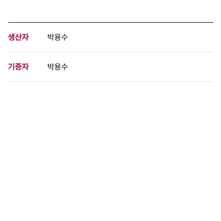
생산자
박용수
기증자
박용수
등록번호
00700569
분량
1 페이지
구분
사진
생산일자
1985.08.17
형태
사진필름류