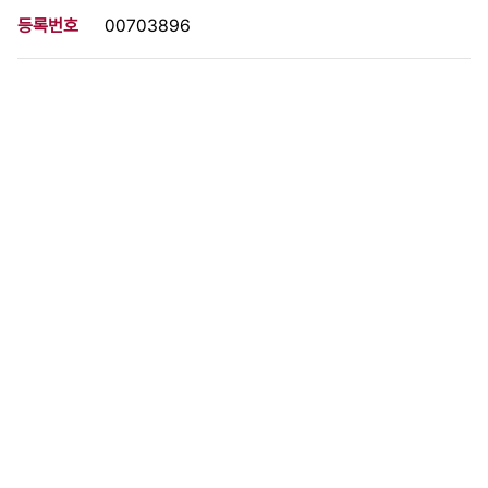
등록번호
00703896
분량
1 페이지
구분
사진
생산일자
1989.11.17
형태
사진필름류
설명
이 사료가 속한 묶음