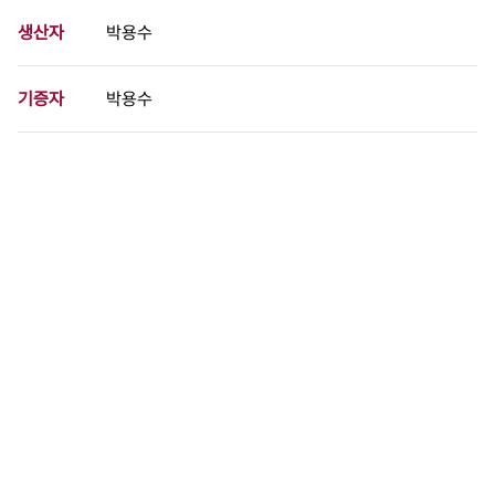
생산자
박용수
기증자
박용수
등록번호
00709220
분량
1 페이지
구분
사진
생산일자
[1994.06.00]
형태
사진필름류