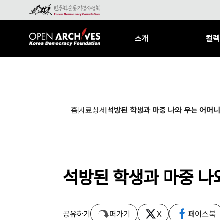
소개
컬렉
홈
사료상세
석방된 학생과 마중 나와 우는 어머니
석방된 학생과 마중 나
공유하기
퍼가기
X
페이스북