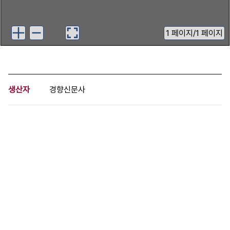
1
페이지
/
1 페이지
생산자
경향신문사
기증자
경향신문사
등록번호
00710069
분량
1 페이지
구분
사진