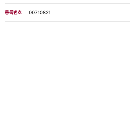
등록번호
00710821
분량
1 페이지
구분
사진
생산일자
[미상]
형태
사진필름류
설명
이 사료가 속한 묶음