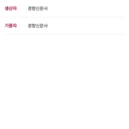
생산자
경향신문사
기증자
경향신문사
등록번호
00712061
분량
1 페이지
구분
사진
생산일자
1993.07.24
형태
사진필름류