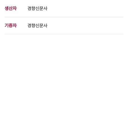
생산자
경향신문사
기증자
경향신문사
등록번호
00712579
분량
1 페이지
구분
사진
생산일자
[1971.10.15]
형태
사진필름류