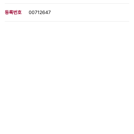
등록번호
00712647
분량
1 페이지
구분
사진
생산일자
[1971.06.30]
형태
사진필름류
설명
이 사료가 속한 묶음