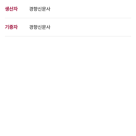
생산자
경향신문사
기증자
경향신문사
등록번호
00713828
분량
1 페이지
구분
사진
생산일자
[미상]
형태
사진필름류