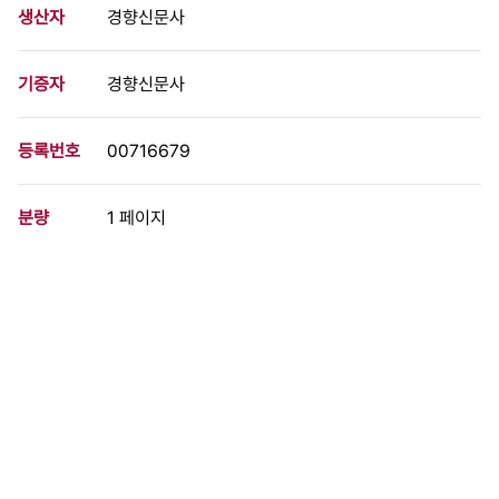
생산자
경향신문사
기증자
경향신문사
등록번호
00716679
분량
1 페이지
구분
사진
생산일자
1971.08.16
형태
사진필름류