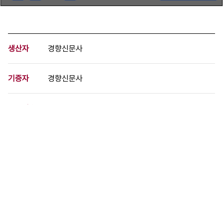
생산자
경향신문사
기증자
경향신문사
등록번호
00717614
분량
1 페이지
구분
사진
생산일자
2000.06.04