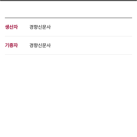
생산자
경향신문사
기증자
경향신문사
등록번호
00718193
분량
1 페이지
구분
사진
생산일자
[1992.09.00]