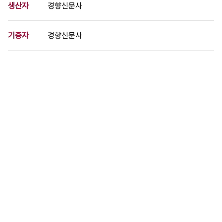
생산자
경향신문사
기증자
경향신문사
등록번호
00718655
분량
1 페이지
구분
사진
생산일자
1980.04.30
형태
사진필름류