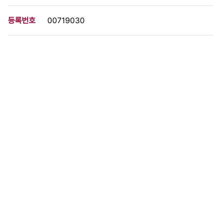
등록번호
00719030
분량
1 페이지
구분
사진
생산일자
[1973.05.10]
형태
사진필름류
설명
이 사료가 속한 묶음