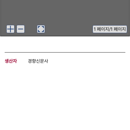
1
페이지
/
1 페이지
생산자
경향신문사
기증자
경향신문사
등록번호
00719063
분량
1 페이지