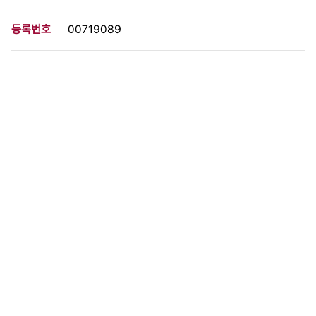
등록번호
00719089
분량
1 페이지
구분
사진
생산일자
1980.05.22
형태
사진필름류
설명
이 사료가 속한 묶음