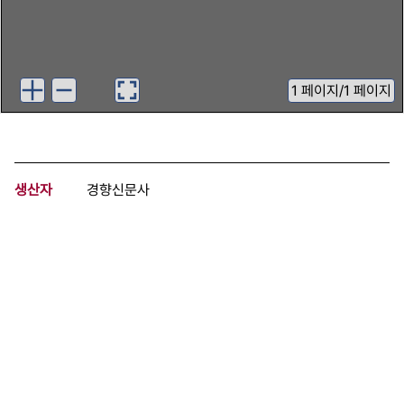
1
페이지
/
1 페이지
생산자
경향신문사
기증자
경향신문사
등록번호
00720630
분량
1 페이지