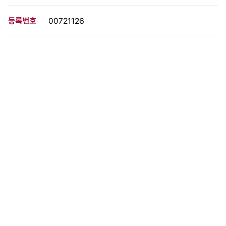
등록번호
00721126
분량
1 페이지
구분
사진
생산일자
[미상]
형태
사진필름류
설명
이 사료가 속한 묶음