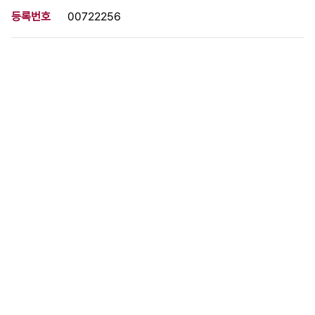
등록번호
00722256
분량
1 페이지
구분
사진
생산일자
1997.11.21
형태
사진필름류
설명
이 사료가 속한 묶음