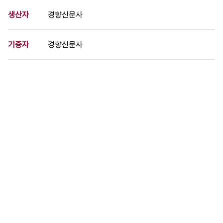
생산자
경향신문사
기증자
경향신문사
등록번호
00722497
분량
1 페이지
구분
사진
생산일자
1969.06.13
형태
사진필름류