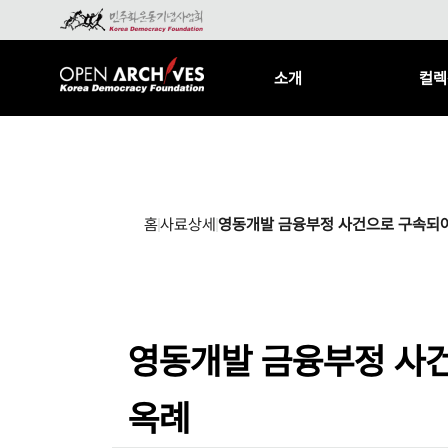
소개
컬렉
홈
사료상세
영동개발 금융부정 사건으로 구속되
영동개발 금융부정 사
옥례