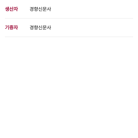
생산자
경향신문사
기증자
경향신문사
등록번호
00724829
분량
1 페이지
구분
사진
생산일자
[미상]
형태
사진필름류