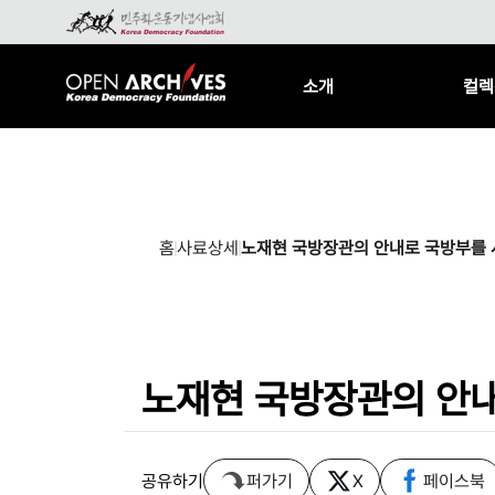
소개
컬렉
홈
사료상세
노재현 국방장관의 안내로 국방부를 
노재현 국방장관의 안
공유하기
퍼가기
X
페이스북