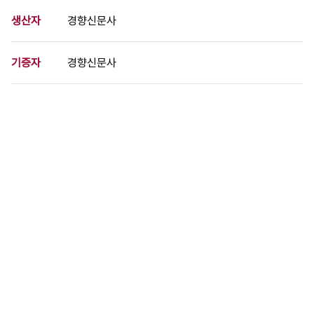
생산자
경향신문사
기증자
경향신문사
등록번호
00726540
분량
1 페이지
구분
사진
생산일자
1974.05.01
형태
사진필름류