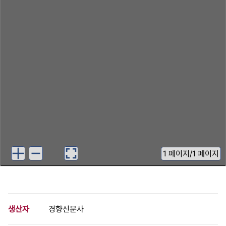
1
페이지
/
1 페이지
생산자
경향신문사