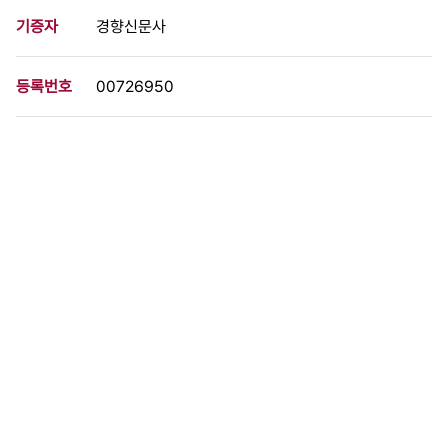
기증자
경향신문사
등록번호
00726950
분량
1 페이지
구분
사진
생산일자
1986.12.08
형태
사진필름류
설명
신민당의 서울대회 연기 결정으로 대화 분위기가 팽배한 가운데 국