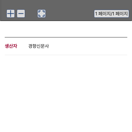
1
페이지
/
1 페이지
생산자
경향신문사
기증자
경향신문사
등록번호
00727192
분량
1 페이지
구분
사진