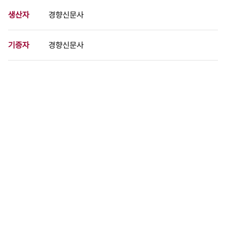
생산자
경향신문사
기증자
경향신문사
등록번호
00727951
분량
1 페이지
구분
사진
생산일자
1981.05.14
형태
사진필름류