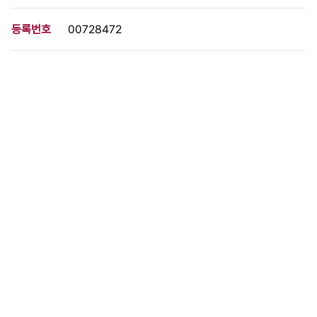
등록번호
00728472
분량
1 페이지
구분
사진
생산일자
1980.04.01
형태
사진필름류
설명
이 사료가 속한 묶음