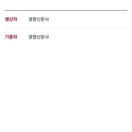
생산자
경향신문사
기증자
경향신문사
등록번호
00729174
분량
1 페이지
구분
사진
생산일자
1995.06.30
형태
사진필름류