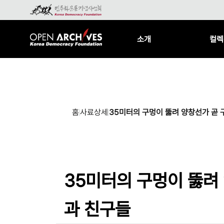
소개
컬렉
홈
사료상세
35미터의 구멍이 뚫려 양창선가 곧
35미터의 구멍이 뚫려
과 친구들