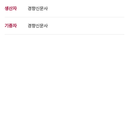
생산자
경향신문사
기증자
경향신문사
등록번호
00730495
분량
1 페이지
구분
사진
생산일자
1972.05.24
형태
사진필름류