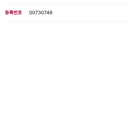
등록번호
00730749
분량
1 페이지
구분
사진
생산일자
1988.10.17
형태
사진필름류
설명
이 사료가 속한 묶음