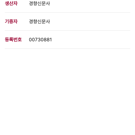
생산자
경향신문사
기증자
경향신문사
등록번호
00730881
분량
1 페이지
구분
사진
생산일자
2000.01.10
형태
사진필름류