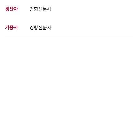
생산자
경향신문사
기증자
경향신문사
등록번호
00731670
분량
1 페이지
구분
사진
생산일자
1988.00.00
형태
사진필름류