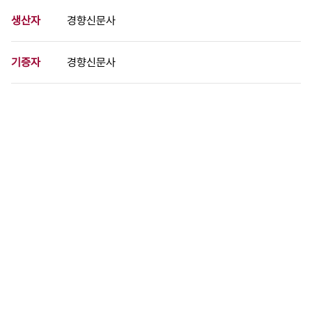
생산자
경향신문사
기증자
경향신문사
등록번호
00732809
분량
1 페이지
구분
사진
생산일자
[1962.00.00]
형태
사진필름류