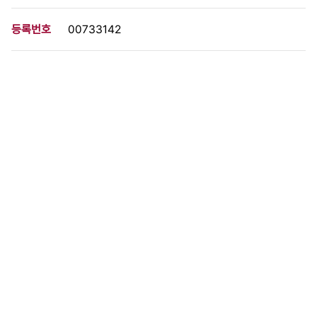
등록번호
00733142
분량
1 페이지
구분
사진
생산일자
[1971.05.24]
형태
사진필름류
설명
이 사료가 속한 묶음