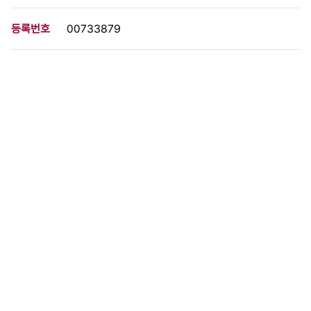
등록번호
00733879
분량
1 페이지
구분
사진
생산일자
[1960.04.00]
형태
사진필름류
설명
이 사료가 속한 묶음